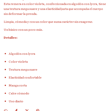
Esta remera en color violeta, confeccionada en algodón con lycra, tiene
una textura mega suave y una elasticidad justa que acompaña el cuerpo
sin deformar la prenda.
Limpia, cómoda y con un color que suma carácter sin exagerar.
Un básico con un poco más.
Detalles:
Algodón con lycra
Color violeta
Textura mega suave
Elasticidad confortable
Manga corta
Calce cómodo
Uso diario