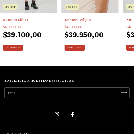
15
%
OFF
15
%
OFF
15
%
Remera Life II
Remera Whyte
Rem
$46.000,00
$47.000,00
$47.
$39.100,00
$39.950,00
$3
COMPRAR
COMPRAR
CO
SUSCRIBITE A NUESTRO NEWSLETTER
CATEGORÍAS