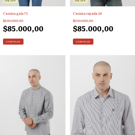
15
%
OFF
15
%
OFF
Camisa gala 75
Camisa rayada 26
$100.000,00
$100.000,00
$85.000,00
$85.000,00
COMPRAR
COMPRAR