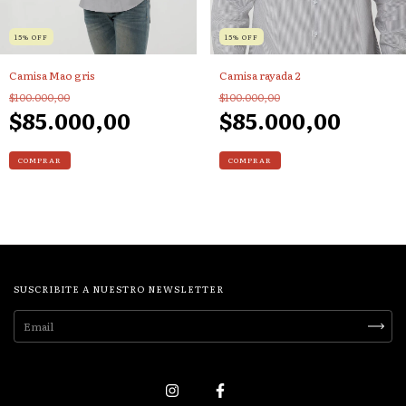
15
%
OFF
15
%
OFF
Camisa Mao gris
Camisa rayada 2
$100.000,00
$100.000,00
$85.000,00
$85.000,00
COMPRAR
COMPRAR
SUSCRIBITE A NUESTRO NEWSLETTER