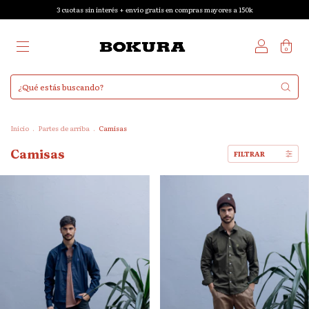
3 cuotas sin interés + envío gratis en compras mayores a 150k
0
Inicio
.
Partes de arriba
.
Camisas
Camisas
FILTRAR