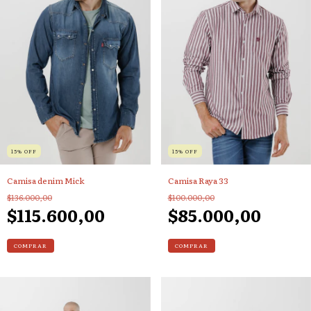
15
%
OFF
15
%
OFF
Camisa denim Mick
Camisa Raya 33
$136.000,00
$100.000,00
$115.600,00
$85.000,00
COMPRAR
COMPRAR