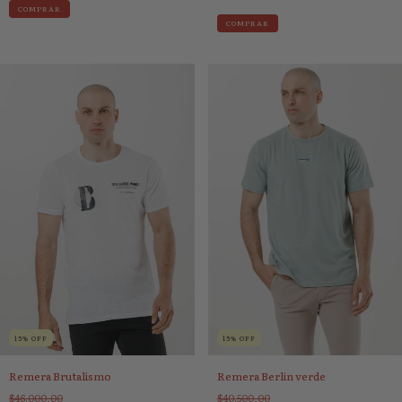
COMPRAR
COMPRAR
15
%
OFF
15
%
OFF
Remera Brutalismo
Remera Berlin verde
$46.000,00
$40.500,00