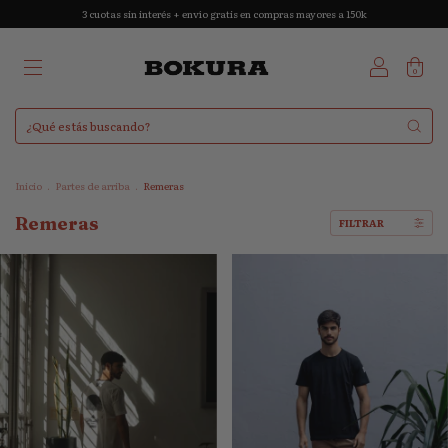
3 cuotas sin interés + envío gratis en compras mayores a 150k
0
Inicio
.
Partes de arriba
.
Remeras
Remeras
FILTRAR