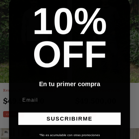
10%
OFF
En tu primer compra
Remera M/Larga Juan blanco
Remera pink Floyd Verde
$49.500,00
$49.500,00
COMPRAR
COMPRAR
SUSCRIBIRME
*No es acumulable con otras promociones