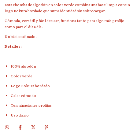
Esta chomba de algodón en color verde combina una base limpia con un
logo Bokura bordado que suma identidad sin sobrecargar.
10%
Cómoda, versátil y fácil de usar, funciona tanto para algo más prolijo
como para el día a día.
Un básico afinado.
Detalles:
OFF
100% algodón
Color verde
Logo Bokura bordado
Calce cómodo
En tu primer compra
Terminaciones prolijas
Uso diario
SUSCRIBIRME