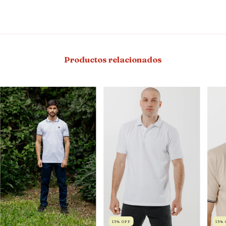
*No es acumulable con otras promociones
Productos relacionados
15
%
OFF
15
%