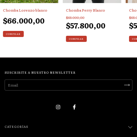
Chomba Perry Blanco
Cho
Chomba Lorenzo blanco
$68.000,00
$68.
$66.000,00
$57.800,00
$5
COMPRAR
COMPRAR
CO
SUSCRIBITE A NUESTRO NEWSLETTER
CATEGORÍAS