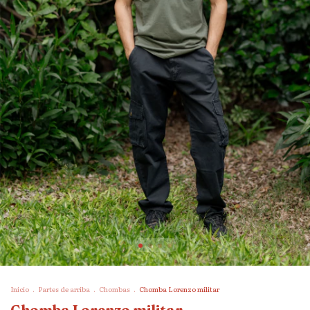
Inicio
.
Partes de arriba
.
Chombas
.
Chomba Lorenzo militar
Chomba Lorenzo militar