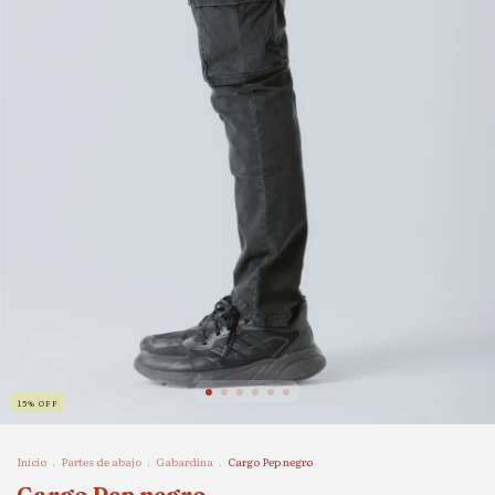
15
%
OFF
Inicio
.
Partes de abajo
.
Gabardina
.
Cargo Pep negro
Cargo Pep negro