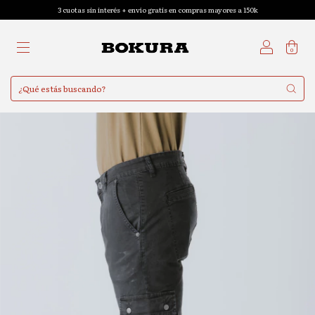
3 cuotas sin interés + envío gratis en compras mayores a 150k
0