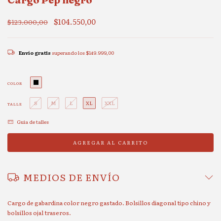
$104.550,00
$123.000,00
Envío gratis
superando los
$149.999,00
COLOR
S
M
L
XL
XXL
TALLE
Guía de talles
10%
MEDIOS DE ENVÍO
OFF
Cargo de gabardina color negro gastado. Bolsillos diagonal tipo chino y
bolsillos ojal traseros.