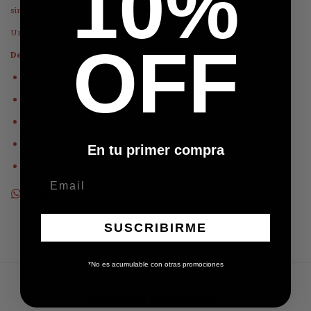
10%
sin perder estilo.
Un básico que acompaña.
OFF
Detalles:
Material PU (tipo cuero)
Terminación suave
Formato funcional
Uso diario
En tu primer compra
Estilo urbano / versátil
SUSCRIBIRME
*No es acumulable con otras promociones
Productos relacionados