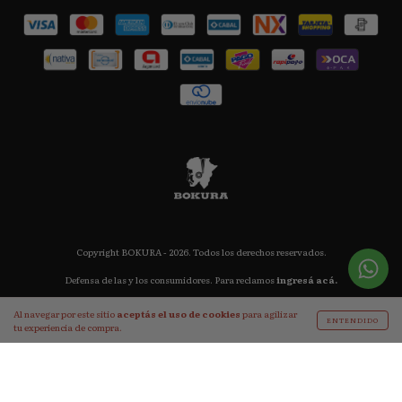
Copyright BOKURA - 2026. Todos los derechos reservados.
Defensa de las y los consumidores. Para reclamos
ingresá acá.
Botón de arrepentimiento
Al navegar por este sitio
aceptás el uso de cookies
para agilizar
ENTENDIDO
tu experiencia de compra.