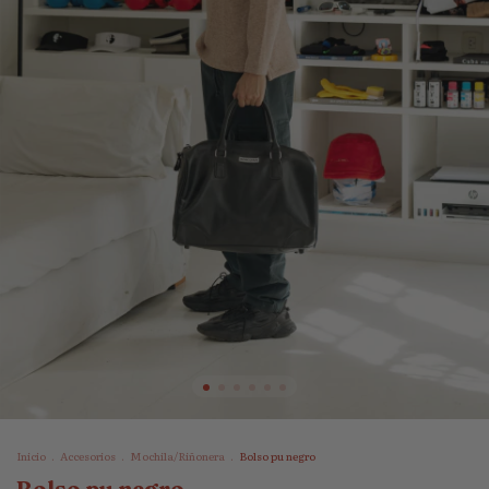
Inicio
.
Accesorios
.
Mochila/Riñonera
.
Bolso pu negro
Bolso pu negro